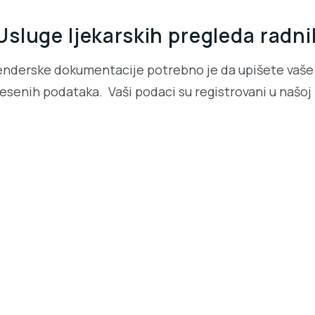
sluge ljekarskih pregleda radni
enderske dokumentacije potrebno je da upišete vaše 
senih podataka. Vaši podaci su registrovani u našoj b