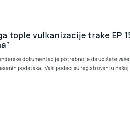
 tople vulkanizacije trake EP
ma”
enderske dokumentacije potrebno je da upišete vaše 
senih podataka. Vaši podaci su registrovani u našoj b