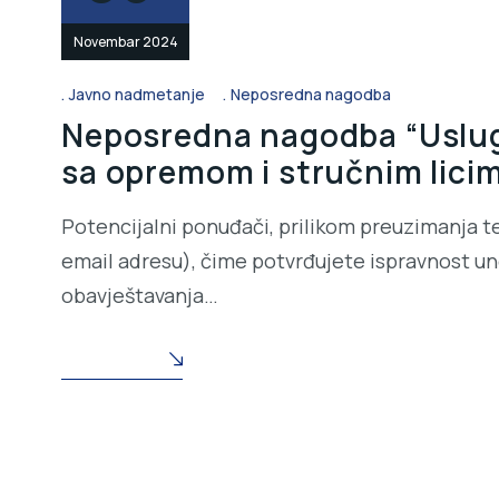
Novembar 2024
Javno nadmetanje
Neposredna nagodba
Neposredna nagodba “Usluga
sa opremom i stručnim lici
Potencijalni ponuđači, prilikom preuzimanja t
email adresu), čime potvrđujete ispravnost une
obavještavanja…
READ MORE