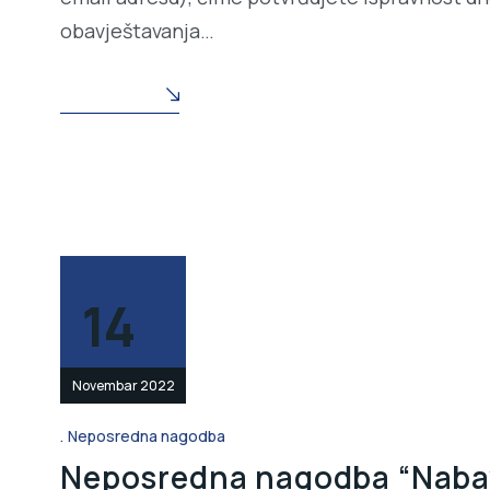
obavještavanja…
READ MORE
14
Novembar 2022
Neposredna nagodba
Neposredna nagodba “Nabav