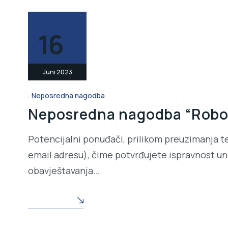
16
Juni 2023
Neposredna nagodba
Neposredna nagodba “Robots
Potencijalni ponuđači, prilikom preuzimanja t
email adresu), čime potvrđujete ispravnost une
obavještavanja…
READ MORE