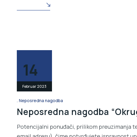
READ MORE
14
Februar 2023
Neposredna nagodba
Neposredna nagodba “Okrugli
Potencijalni ponuđači, prilikom preuzimanja t
email adresu), čime potvrđujete ispravnost une