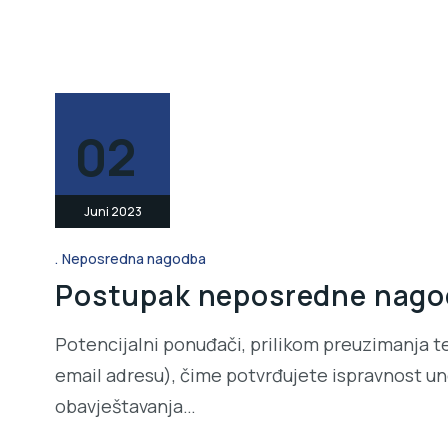
02
Juni 2023
Neposredna nagodba
Postupak neposredne nagodb
Potencijalni ponuđači, prilikom preuzimanja t
email adresu), čime potvrđujete ispravnost une
obavještavanja…