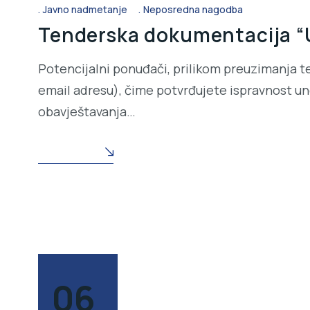
Javno nadmetanje
Neposredna nagodba
Tenderska dokumentacija “U
Potencijalni ponuđači, prilikom preuzimanja t
email adresu), čime potvrđujete ispravnost une
obavještavanja…
READ MORE
06