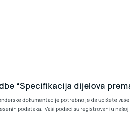
e “Specifikacija dijelova prem
enderske dokumentacije potrebno je da upišete vaše 
senih podataka. Vaši podaci su registrovani u našoj b