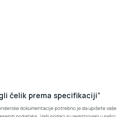
 čelik prema specifikaciji”
enderske dokumentacije potrebno je da upišete vaše 
senih podataka. Vaši podaci su registrovani u našoj b