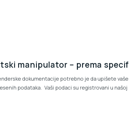
ki manipulator – prema specifi
enderske dokumentacije potrebno je da upišete vaše 
senih podataka. Vaši podaci su registrovani u našoj b