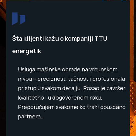
Šta klijenti kažu o kompaniji TTU
energetik
Usluga mašinske obrade na vrhunskom
nivou – preciznost, tačnost i profesionalan
Odl
pristup u svakom detalju. Posao je završen
sav
ad
kvalitetno i u dogovorenom roku.
obr
la
Preporučujem svakome ko traži pouzdanog
sta
partnera.
Has