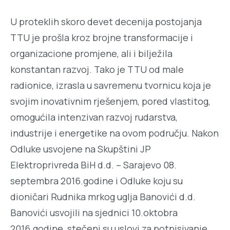
U proteklih skoro devet decenija postojanja
TTU je prošla kroz brojne transformacije i
organizacione promjene, ali i bilježila
konstantan razvoj. Tako je TTU od male
radionice, izrasla u savremenu tvornicu koja je
svojim inovativnim rješenjem, pored vlastitog,
omogućila intenzivan razvoj rudarstva,
industrije i energetike na ovom području. Nakon
Odluke usvojene na Skupštini JP
Elektroprivreda BiH d.d. – Sarajevo 08.
septembra 2016.godine i Odluke koju su
dioničari Rudnika mrkog uglja Banovići d.d.
Banovići usvojili na sjednici 10.oktobra
2016.godine, stečeni su uslovi za potpisivanje