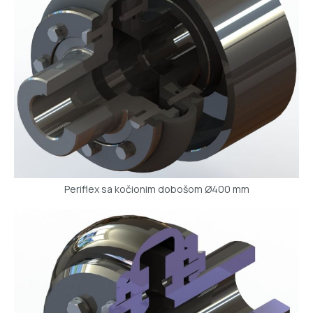
Periflex sa kočionim dobošom Ø400 mm