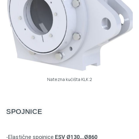
Natezna kućišta KLK 2
SPOJNICE
-Elastične spojnice
ESV Ø130…Ø860