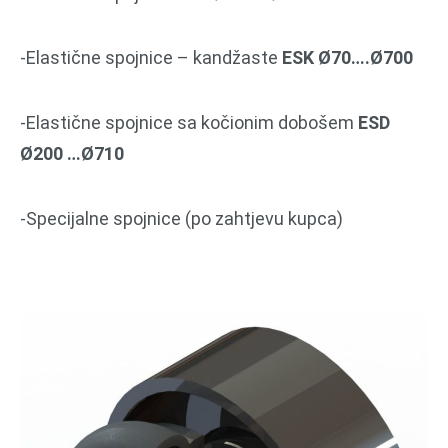
-Elastične spojnice – kandžaste
ESK Ø70….Ø700
-Elastične spojnice sa kočionim dobošem
ESD
Ø200 …Ø710
-Specijalne spojnice (po zahtjevu kupca)