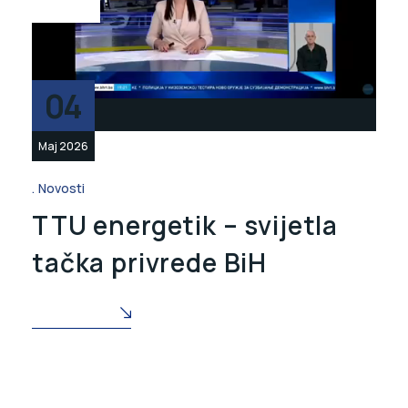
04
Maj 2026
Novosti
TTU energetik – svijetla
tačka privrede BiH
READ MORE