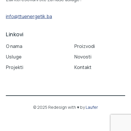
info@ttuenergetik.ba
Linkovi
O nama
Proizvodi
Usluge
Novosti
Projekti
Kontakt
© 2025 Redesign with ♥ by
Laufer