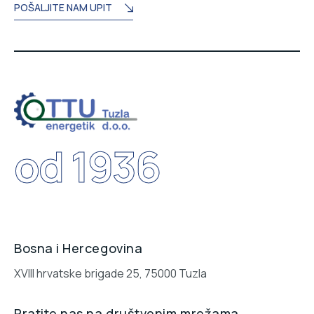
POŠALJITE NAM UPIT
od 1936
Bosna i Hercegovina
XVIII hrvatske brigade 25, 75000 Tuzla
Pratite nas na društvenim mrežama