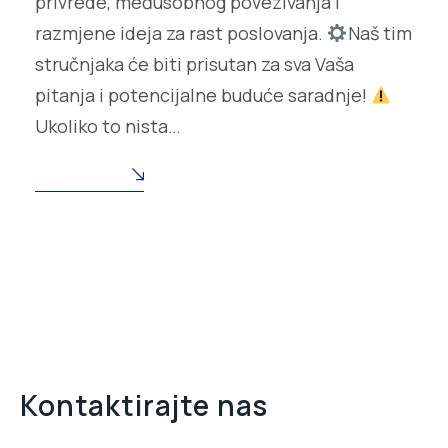
privrede, međusobnog povezivanja i
razmjene ideja za rast poslovanja.
Naš tim
stručnjaka će biti prisutan za sva Vaša
pitanja i potencijalne buduće saradnje!
Ukoliko to nista…
READ MORE
Kontaktirajte nas