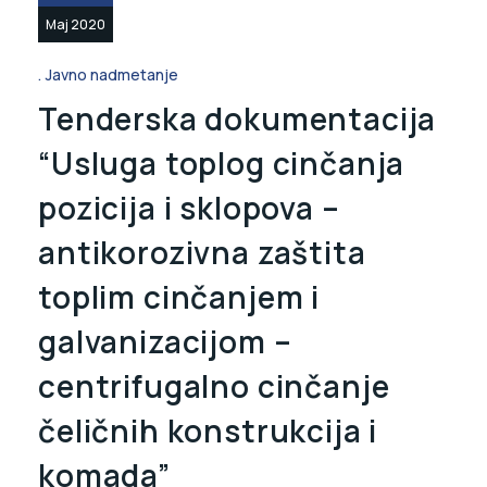
Maj 2020
Javno nadmetanje
Tenderska dokumentacija
“Usluga toplog cinčanja
pozicija i sklopova –
antikorozivna zaštita
toplim cinčanjem i
galvanizacijom –
centrifugalno cinčanje
čeličnih konstrukcija i
komada”