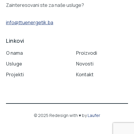
Zainteresovani ste za naše usluge?
info@ttuenergetik.ba
Linkovi
O nama
Proizvodi
Usluge
Novosti
Projekti
Kontakt
© 2025 Redesign with ♥ by
Laufer