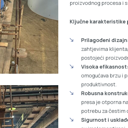
proizvodnog procesa i s
Ključne karakteristike 
Prilagođeni dizajn
zahtjevima klijenta
postojeći proizvod
Visoka efikasnost
omogućava brzu i p
produktivnost.
Robusna konstrukc
presa je otporna na
potrebu za čestim
Sigurnost i uskla