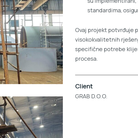
su implementirani, 
standardima, osigu
Ovaj projekt potvrđuje
visokokvalitetnih rješenj
specifične potrebe klij
procesa.
Client
GRAB D.O.O.