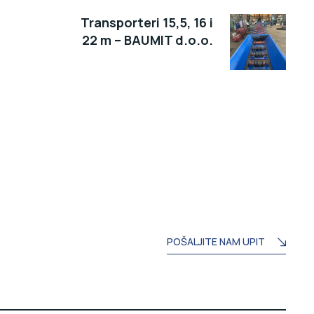
Transporteri 15,5, 16 i
22 m – BAUMIT d.o.o.
POŠALJITE NAM UPIT