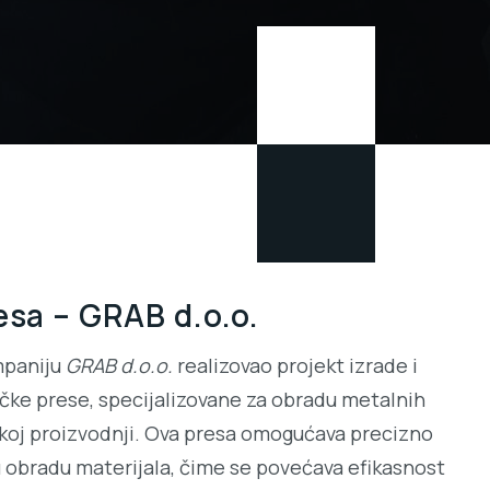
esa – GRAB d.o.o.
mpaniju
GRAB d.o.o.
realizovao projekt izrade i
čke prese, specijalizovane za obradu metalnih
koj proizvodnji. Ova presa omogućava precizno
 obradu materijala, čime se povećava efikasnost