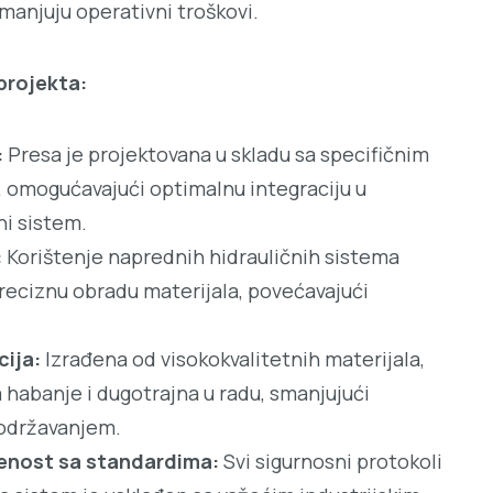
manjuju operativni troškovi.
projekta:
:
Presa je projektovana u skladu sa specifičnim
, omogućavajući optimalnu integraciju u
ni sistem.
:
Korištenje naprednih hidrauličnih sistema
reciznu obradu materijala, povećavajući
ija:
Izrađena od visokokvalitetnih materijala,
 habanje i dugotrajna u radu, smanjujući
 održavanjem.
đenost sa standardima:
Svi sigurnosni protokoli