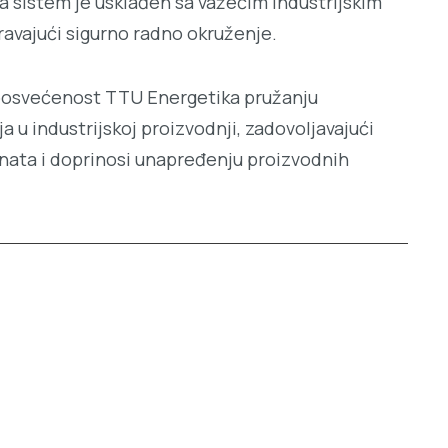
a sistem je usklađen sa važećim industrijskim
ravajući sigurno radno okruženje.
 posvećenost TTU Energetika pružanju
a u industrijskoj proizvodnji, zadovoljavajući
enata i doprinosi unapređenju proizvodnih