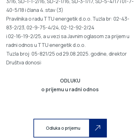
3/16, SD-1-1-2/16, SD-2-1/16, SD-3-1/17, SD-5-4/17 i 01-7-
40-5/18 i člana 4. stav (3)
Pravilnika o radu TTU energetik d.o.o. Tuzla br: 02-43-
83-2/23, 02-9-75-4/24, 02-12-92-2/24
i 02-16-19-2/25, a u vezi sa Javnim oglasom za prijem u
radni odnos u TTU energetik d.o.o.
Tuzla broj: 05-821/25 od 29.08.2025. godine, direktor
Društva donosi:
ODLUKU
o prijemu u radni odnos
Odluka o prijemu