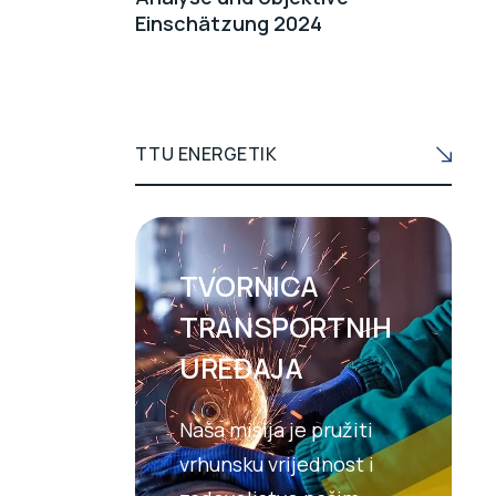
Einschätzung 2024
03/08/2026
TTU ENERGETIK
TVORNICA
TRANSPORTNIH
UREĐAJA
Naša misija je pružiti
vrhunsku vrijednost i