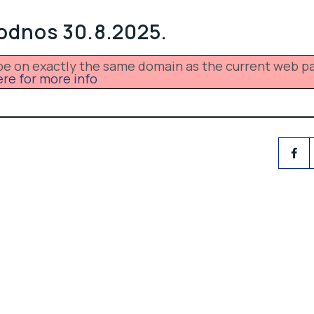
 odnos 30.8.2025.
t be on exactly the same domain as the current web p
ere for more info