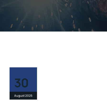
30
August 2025