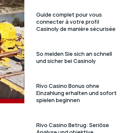
03/08/2026
Guide complet pour vous
connecter à votre profil
Casinoly de manière sécurisée
03/08/2026
So melden Sie sich an schnell
und sicher bei Casinoly
03/08/2026
Rivo Casino Bonus ohne
Einzahlung erhalten und sofort
spielen beginnen
03/08/2026
Rivo Casino Betrug: Seriöse
Analyse und objektive