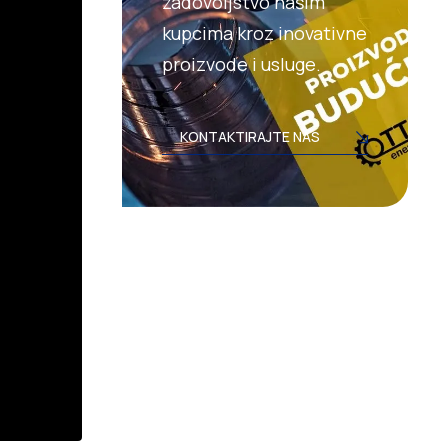
zadovoljstvo našim
kupcima kroz inovativne
proizvode i usluge.
KONTAKTIRAJTE NAS