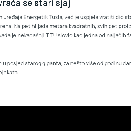
aća se stari sjaj
uređaja Energetik Tuzla, već je uspjela vratiti dio st
rena. Na pet hiljada metara kvadratnih, svih pet proi
kada je nekadašnji TTU slovio kao jedna od najjačih f
ao u posjed starog giganta, za nešto više od godinu da
rojekata.