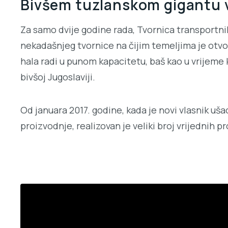
Bivšem tuzlanskom gigantu vr
Za samo dvije godine rada, Tvornica transportnih 
nekadašnjeg tvornice na čijim temeljima je otvo
hala radi u punom kapacitetu, baš kao u vrijeme 
bivšoj Jugoslaviji.
Od januara 2017. godine, kada je novi vlasnik uš
proizvodnje, realizovan je veliki broj vrijednih p