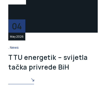
04
May 2026
News
TTU energetik – svijetla
tačka privrede BiH
READ MORE