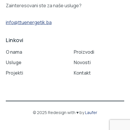
Zainteresovani ste za naše usluge?
info@ttuenergetik.ba
Linkovi
O nama
Proizvodi
Usluge
Novosti
Projekti
Kontakt
© 2025 Redesign with ♥ by
Laufer