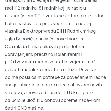
transportnih uređaja Energetik Tuzla, danas
radi 112 radnika. 81 radnik koji je radio u
nekadašnjem TTU, vratio se u stare proizvodne
hale i nastavio sa proizvodnjom za novog
vlasnika Elektroprivredu BiH i Rudnik mrkog
uglja Banovići, osnivače nove tvornice.
Ova mlada firma pokazala je da dobrim
upravljanjem, precizno isplaniranim i
požrtvovanim radom za kratko vrijeme može
oživjeti metalska industrija u Tuzli. Povećanje
obima posla osim potrebe za povećanjem radne
snage, stvorilo je potrebu i za nabavkom novih
strojeva, a novac od zarade TTU Energetik
odlučio je uložiti u obnovu opreme nabavkom
četiri CNC mašine.