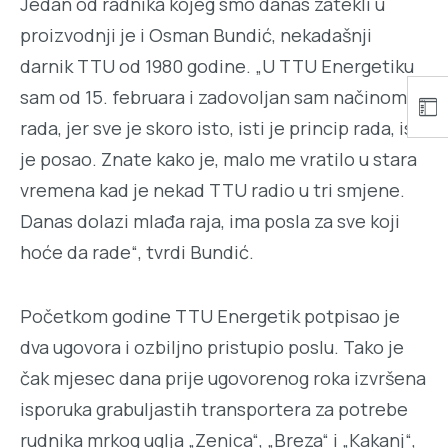
Jedan od radnika kojeg smo danas zatekli u
proizvodnji je i Osman Bundić, nekadašnji
darnik TTU od 1980 godine. „U TTU Energetiku
sam od 15. februara i zadovoljan sam načinom
rada, jer sve je skoro isto, isti je princip rada, isti
je posao. Znate kako je, malo me vratilo u stara
vremena kad je nekad TTU radio u tri smjene.
Danas dolazi mlađa raja, ima posla za sve koji
hoće da rade“, tvrdi Bundić.
Početkom godine TTU Energetik potpisao je
dva ugovora i ozbiljno pristupio poslu. Tako je
čak mjesec dana prije ugovorenog roka izvršena
isporuka grabuljastih transportera za potrebe
rudnika mrkog uglja „Zenica“, „Breza“ i „Kakanj“,