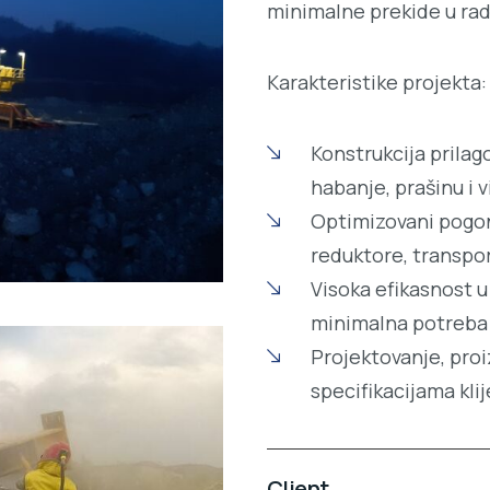
minimalne prekide u rad
Karakteristike projekta:
Konstrukcija prila
habanje, prašinu i v
Optimizovani pogon
reduktore, transpor
Visoka efikasnost u
minimalna potreba
Projektovanje, pro
specifikacijama kli
Client