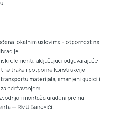
u.
gođena lokalnim uslovima – otpornost na
ibracije.
ski elementi, uključujući odgovarajuće
tne trake i potporne konstrukcije.
 transportu materijala, smanjeni gubici i
 za održavanjem.
izvodnja i montaža urađeni prema
jenta — RMU Banovići.