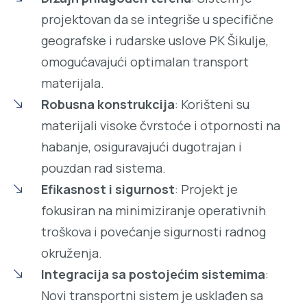
projektovan da se integriše u specifične
geografske i rudarske uslove PK Šikulje,
omogućavajući optimalan transport
materijala.
Robusna konstrukcija
: Korišteni su
materijali visoke čvrstoće i otpornosti na
habanje, osiguravajući dugotrajan i
pouzdan rad sistema.
Efikasnost i sigurnost
: Projekt je
fokusiran na minimiziranje operativnih
troškova i povećanje sigurnosti radnog
okruženja.
Integracija sa postojećim sistemima
:
Novi transportni sistem je usklađen sa