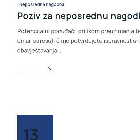
Neposredna nagodba
Poziv za neposrednu nagodbu
Potencijalni ponuđači, prilikom preuzimanja t
email adresu), čime potvrđujete ispravnost une
obavještavanja…
READ MORE
13