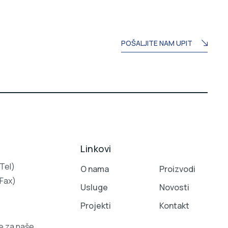
POŠALJITE NAM UPIT
Linkovi
Tel)
O nama
Proizvodi
Fax)
Usluge
Novosti
Projekti
Kontakt
e za naše